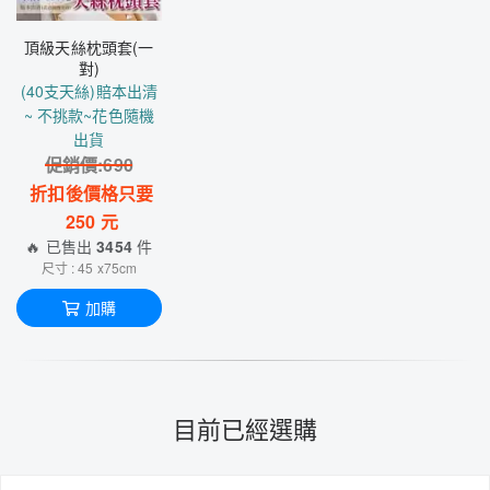
頂級天絲枕頭套(一
對)
(40支天絲)賠本出清
~ 不挑款~花色隨機
出貨
促銷價:
690
折扣後價格只要
250
元
🔥 已售出
3454
件
尺寸 : 45 x75cm
加購
目前已經選購