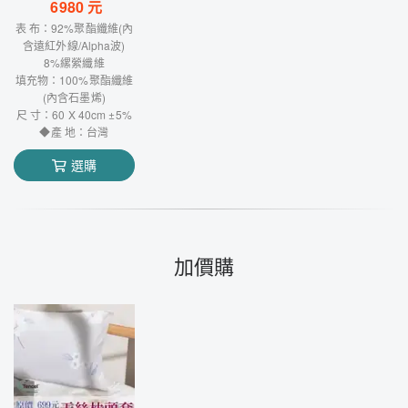
6980
元
表 布：92%聚酯纖維(內
含遠紅外線/Alpha波)
8%縲縈纖維
填充物：100%聚酯纖維
(內含石墨烯)
尺 寸：60 X 40cm ±5%
◆產 地：台灣
選購
加價購