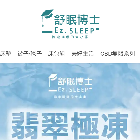
舒眠博士-翡翠極凍美肌床包，多入組體驗
限時優惠!!
2日 14時 35分 10秒
床墊
被子/毯子
床包組
美好生活
CBD無限系列