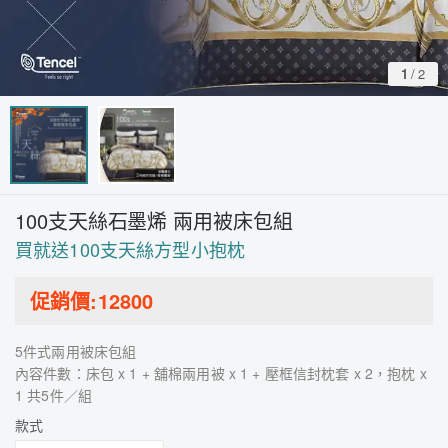
1
/
2
100支天絲石墨烯 兩用被床包組
買就送100支天絲方型小抱枕
促銷價:
12800
5件式兩用被床包組
內容件數：床包 x 1 + 舖棉兩用被 x 1 + 壓框信封枕套 x 2，抱枕 x
1 共5件／組
款式