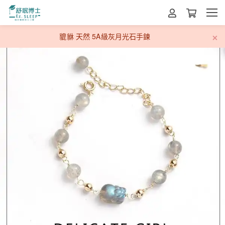
貔貅 天然 5A級灰月光石手鍊