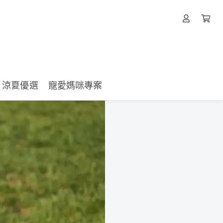
涼夏優選
寵愛媽咪專案